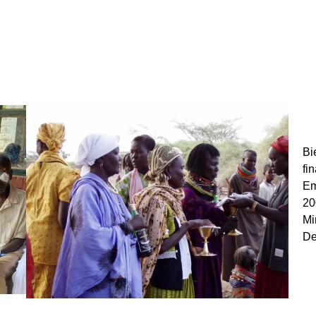
Bi
fi
Em
20
Mi
De