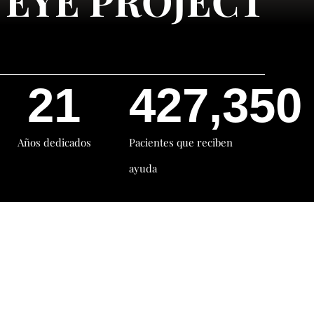
 EYE PROJECT
21
427,350
Años dedicados
Pacientes que reciben
ayuda