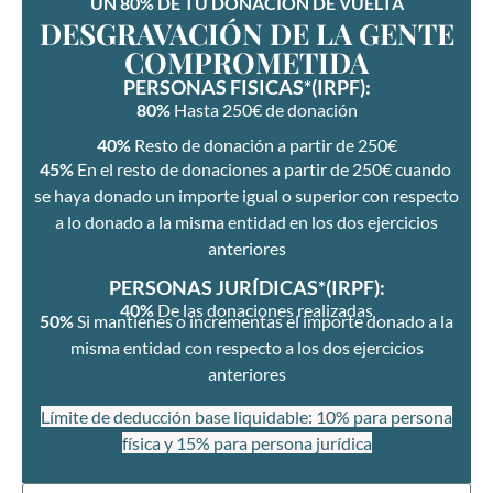
UN 80% DE TU DONACIÓN DE VUELTA
DESGRAVACIÓN DE LA GENTE
COMPROMETIDA
PERSONAS FISICAS*(IRPF):
80%
Hasta 250€ de donación
40%
Resto de donación a partir de 250€
45%
En el resto de donaciones a partir de 250€ cuando
se haya donado un importe igual o superior con respecto
a lo donado a la misma entidad en los dos ejercicios
anteriores
PERSONAS JURÍDICAS*(IRPF):
40%
De las donaciones realizadas
50%
Si mantienes o incrementas el importe donado a la
misma entidad con respecto a los dos ejercicios
anteriores
Límite de deducción base liquidable: 10% para persona
física y 15% para persona jurídica