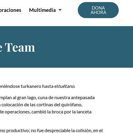
DONA
oraciones
Multimedia
AHORA
ye Team
teniéndose turkanero hasta el
tuétano
.
mplan al gran lago, cuna de nuestra antepasada
olocación de las cortinas del quirófano,
e operaciones, cambió la broca por la lanceta
mo productivo; no fue despreciable la co
lisión, en el