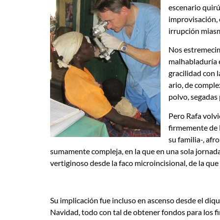
escenario quirú
improvisación, e
irrupción miasm
Nos estremecimo
malhabladuría e
gracilidad con 
ario, de comple
polvo, segadas 
Pero Rafa volvi
firmemente de l
su familia-, af
sumamente compleja, en la que en una sola jornada
vertiginoso desde la faco microincisional, de la qu
Su implicación fue incluso en ascenso desde el diqu
Navidad, todo con tal de obtener fondos para los fi