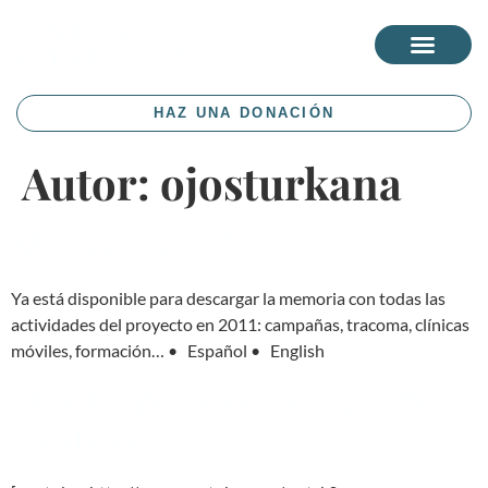
TURKANA
EYE PROJECT
HAZ UNA DONACIÓN
Autor:
ojosturkana
Memoria 2011
Ya está disponible para descargar la memoria con todas las
actividades del proyecto en 2011: campañas, tracoma, clínicas
móviles, formación… • Español • English
Una imagen vale más que mil
palabras