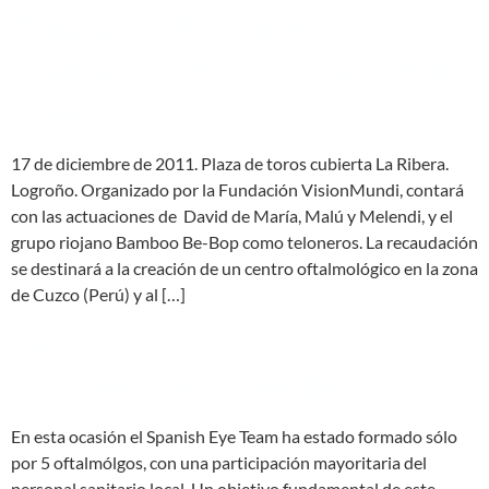
Concierto Benéfico
Conmemorativo Día Mundial
Contra la Ceguera
17 de diciembre de 2011. Plaza de toros cubierta La Ribera.
Logroño. Organizado por la Fundación VisionMundi, contará
con las actuaciones de David de María, Malú y Melendi, y el
grupo riojano Bamboo Be-Bop como teloneros. La recaudación
se destinará a la creación de un centro oftalmológico en la zona
de Cuzco (Perú) y al […]
De vuelta el equipo de la
campaña de noviembre
En esta ocasión el Spanish Eye Team ha estado formado sólo
por 5 oftalmólgos, con una participación mayoritaria del
personal sanitario local. Un objetivo fundamental de este