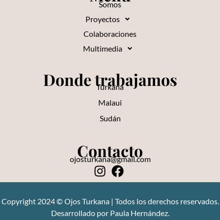
Somos
Proyectos
Colaboraciones
Multimedia
Donde trabajamos
Turkana
Malaui
Sudán
Contacto
ojosturkana@gmail.com
Copyright 2024 © Ojos Turkana | Todos los derechos reservados.
Desarrollado por Paula Hernández.