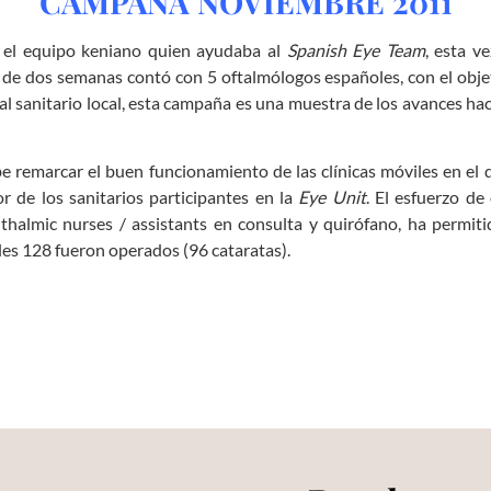
CAMPAÑA NOVIEMBRE 2011
 el equipo keniano quien ayudaba al
Spanish Eye Team
, esta 
n de dos semanas contó con 5 oftalmólogos españoles, con el obj
l sanitario local, esta campaña es una muestra de los avances haci
e remarcar el buen funcionamiento de las clínicas móviles en el d
or de los sanitarios participantes en la
Eye Unit
. El esfuerzo d
thalmic nurses / assistants en consulta y quirófano, ha permiti
les 128 fueron operados (96 cataratas).