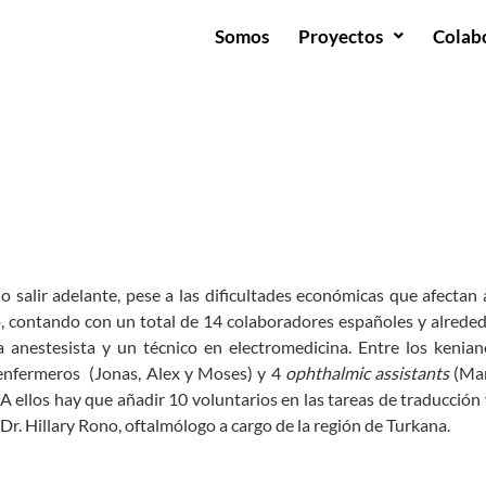
Somos
Proyectos
Colab
Descargar Memoria 2011
Download 2011 Report
 salir adelante, pese a las dificultades económicas que afectan 
, contando con un total de 14 colaboradores españoles y alrede
a anestesista y un técnico en electromedicina. Entre los kenian
 enfermeros (Jonas, Alex y Moses) y 4
ophthalmic assistants
(Mar
. A ellos hay que añadir 10 voluntarios en las tareas de traducción
r. Hillary Rono, oftalmólogo a cargo de la región de Turkana.