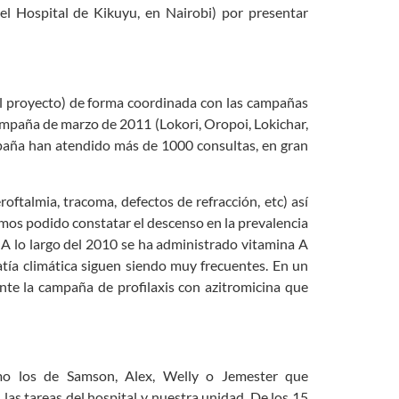
l Hospital de Kikuyu, en Nairobi) por presentar
 el proyecto) de forma coordinada con las campañas
 campaña de marzo de 2011 (Lokori, Oropoi, Lokichar,
paña han atendido más de 1000 consultas, en gran
oftalmia, tracoma, defectos de refracción, etc) así
emos podido constatar el descenso en la prevalencia
. A lo largo del 2010 se ha administrado vitamina A
tía climática siguen siendo muy frecuentes. En un
nte la campaña de profilaxis con azitromicina que
omo los de Samson, Alex, Welly o Jemester que
as tareas del hospital y nuestra unidad. De los 15