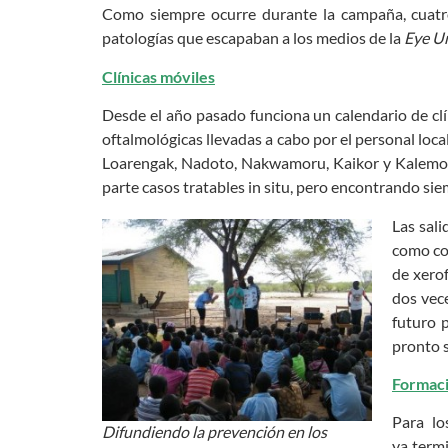
Como siempre ocurre durante la campaña, cuatro
patologías que escapaban a los medios de la
Eye U
Clínicas móviles
Desde el año pasado funciona un calendario de clí
oftalmológicas llevadas a cabo por el personal loca
Loarengak, Nadoto, Nakwamoru, Kaikor y Kalemony
parte casos tratables in situ, pero encontrando si
Las sali
como con
de xerof
dos vec
futuro 
pronto s
Formac
Para lo
Difundiendo la prevención en los
ya term