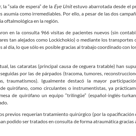
 la “sala de espera” de la
Eye Unit
estuvo abarrotada desde el pr
 asumía como irremediables. Por ello, a pesar de las dos campaña
a oftalmológica en la región.
n en la consulta 966 visitas de pacientes nuevos (sin contabili
res tan alejados como Lockichokio) o mediante los transportes o
l día, lo que sólo es posible gracias al trabajo coordinado con lo
al, las cataratas (principal causa de ceguera tratable) h
an supu
 seguidas por las de párpados (tracoma, tumores, reconstruccion
eras, traumatismos). Igualmente destacó la mayor participaci
 de quirófano, como circulantes o instrumentistas, ya práctica
 mesa de quirófano un equipo “trilingüe” (español-inglés-turkan
ado.
os previos requerían tratamiento quirúrgico (por la opacificación 
 han podido ser tratados en consulta de forma atraumática gracia