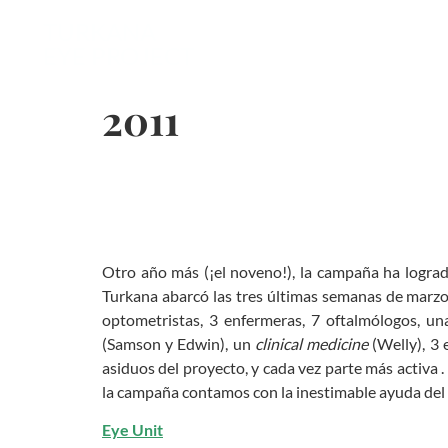
TURKANA
EYE PROJECT
2011
Otro año más (¡el noveno!), la campaña ha logrado
Turkana abarcó las tres últimas semanas de marzo
optometristas, 3 enfermeras, 7 oftalmólogos, un
(Samson y Edwin), un
clinical medicine
(Welly), 3
asiduos del proyecto, y cada vez parte más activa 
la campaña contamos con la inestimable ayuda del D
Eye Unit