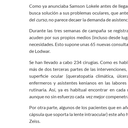
Como ya anunciaba Samson Lokele antes de llegar,
busca solución a sus problemas oculares, que antes
del
curso
, no parece decaer la demanda de asistenci
Durante las tres semanas de campaña se registraro
acuden por sus propios medios (incluso desde luga
necesidades. Esto supone unas 65 nuevas consultas a
de Lodwar.
Se han llevado a cabo 234 cirugías. Como es habitu
más de dos terceras partes de las intervenciones,
superficie ocular (queratopatía climática, úlc
enfermeros y asistentes kenianos en las labores
rutinaria. Así, ya es habitual encontrar en cada
aunque no sin esfuerzo cada vez mejor compenetr
Por otra parte, algunos de los pacientes que en añ
cápsula que soporta la lente intraocular) este año
Zeiss.