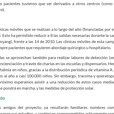
 pacientes tuvieron que ser derivados a otros centros (como e
nit
.
nicas móviles que se realizan a lo largo del año (financiadas por
l. Esto ha permitido reducir a 8 las salidas necesarias durante la
ang), frente a las 14 de 2010. Las clínicas móviles de esta cam
empre pacientes que requieren abordaje quirúrgico u hospitalario.
das se aprovechan también para realizar labores de detección (xer
cienciación a través de charlas en las escuelas y dispensarios. H
talmia en niños, gracias a la distribución periódica de vitamina A
es al año a casi 100.000 niños. Sin embargo, tracoma y queratopa
próximo esperamos asistir a una reducción de estos casos media
e pondrá en marcha, y las medidas de protección solar.
ión
s amigos del proyecto, ya resultarán familiares nombres c
inaron sus estudios, y continúan comprometidos activamente con l