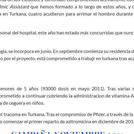
mic Assistant
que hemos formado a lo largo de estos años, y q
ia en Turkana, cuatro acudieron para arrimar el hombro durant
personal del hospital, este año han estado más concurridas que nunca
gía, se incorpora en junio. En septiembre comienza su residencia 
o por el proyecto, está comprometido a trabajr en turkana tras ac
menores de 5 años (93000 dosis en mayo 2011). Tras varias r
prometido a continuar cubriendo la administracion de vitamina A
a de ceguera en niños.
l tracoma en Turkana. Tras el compromiso de Pfizer, a través de la s
sto comenzar el primer reparto de azitromicina en diciembre de 201