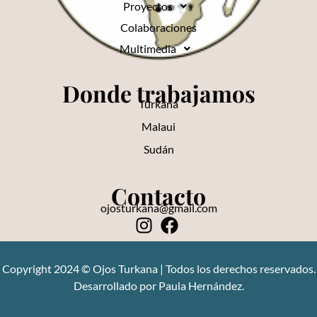
Proyectos
Colaboraciones
Multimedia
Donde trabajamos
Turkana
Malaui
Sudán
Contacto
ojosturkana@gmail.com
Copyright 2024 © Ojos Turkana | Todos los derechos reservados.
Desarrollado por Paula Hernández.