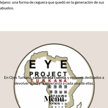
lejano: una forma de ceguera que quedó en la generación de sus
abuelos.
En Ojos Turkana,
cada mirada cuenta
, y estamos dedicados a
devolver la luz y la esperanza a cada una de ellas.
Menú
Somos