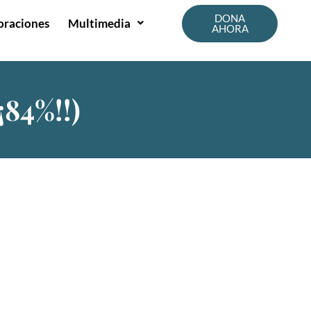
DONA
oraciones
Multimedia
AHORA
¡84%!!)