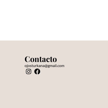
Contacto
s
ojosturkana@gmail.com