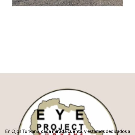
En Ojos Turkana,
cada mirada cuenta
, y estamos dedicados a