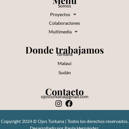
Menú
Somos
Proyectos
Colaboraciones
Multimedia
Donde trabajamos
Turkana
Malaui
Sudán
Contacto
ojosturkana@gmail.com
Copyright 2024 © Ojos Turkana | Todos los derechos reservados.
Desarrollado por Paula Hernández.