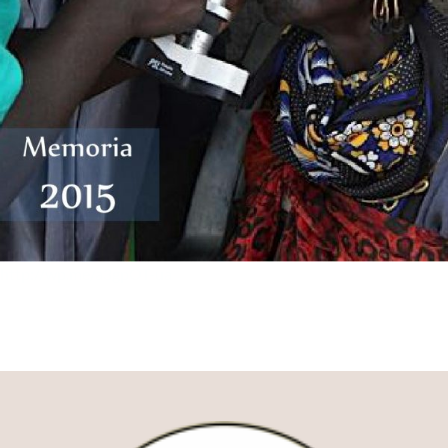
http://wp.me/a3gpOT-ua