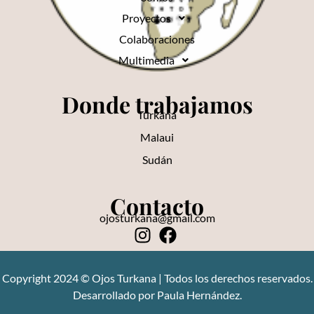
Proyectos
Colaboraciones
Multimedia
Donde trabajamos
Turkana
Malaui
Sudán
Contacto
ojosturkana@gmail.com
Copyright 2024 © Ojos Turkana | Todos los derechos reservados.
Desarrollado por Paula Hernández.