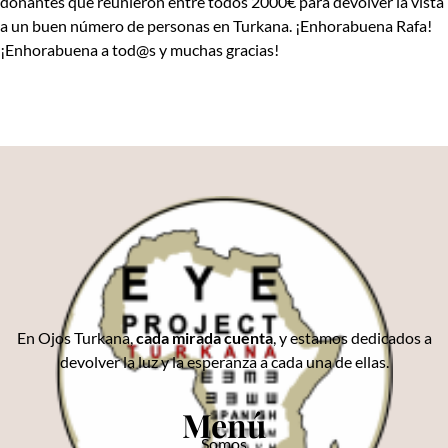
donantes que reunieron entre todos 2000€ para devolver la vista
a un buen número de personas en Turkana. ¡Enhorabuena Rafa!
¡Enhorabuena a tod@s y muchas gracias!
En Ojos Turkana,
cada mirada cuenta
, y estamos dedicados a
devolver la luz y la esperanza a cada una de ellas.
Menú
Somos