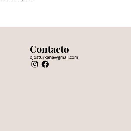
Contacto
s
ojosturkana@gmail.com