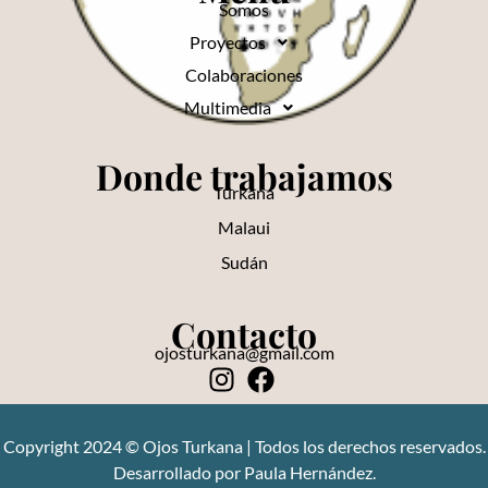
Somos
Proyectos
Colaboraciones
Multimedia
Donde trabajamos
Turkana
Malaui
Sudán
Contacto
ojosturkana@gmail.com
Copyright 2024 © Ojos Turkana | Todos los derechos reservados.
Desarrollado por Paula Hernández.