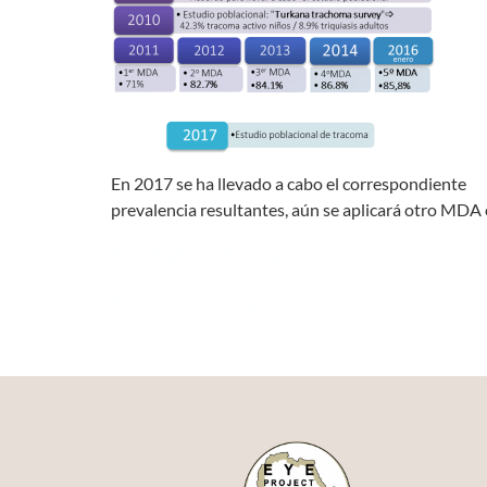
En 2017 se ha llevado a cabo el correspondiente
es
prevalencia resultantes, aún se aplicará otro MDA en
• Qué es el tracoma
• El tracoma en Turkana: 2010 s
←Volver