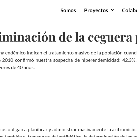
Somos
Proyectos
Colab
liminación de la ceguera
ma endémico indican el tratamiento masivo de la población cuando
 2010 confirmó nuestra sospecha de hiperendemicidad: 42.3%. A
yores de 40 años.
s nos obligan a planificar y administrar masivamente la azitromi
 también el transporte del antibiótico, la determinación de las ne