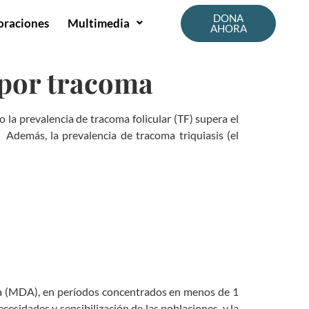
DONA
oraciones
Multimedia
AHORA
 por tracoma
 la prevalencia de tracoma folicular (TF) supera el
demás, la prevalencia de tracoma triquiasis (el
cina (MDA), en períodos concentrados en menos de 1
cesidades y sensibilización de las poblaciones, y la