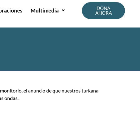
DONA
oraciones
Multimedia
AHORA
emonitorio, el anuncio de que nuestros turkana
as ondas.