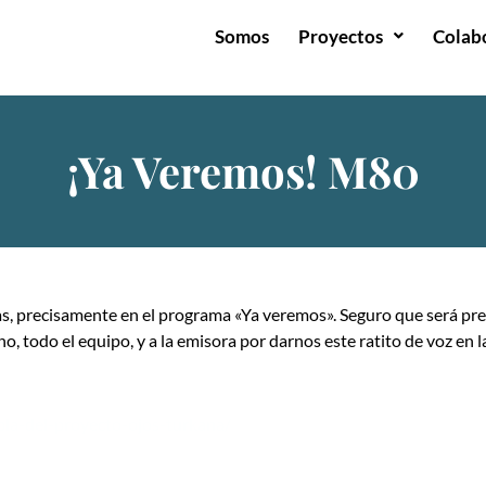
Somos
Proyectos
Colab
¡Ya Veremos! M80
as, precisamente en el programa «Ya veremos». Seguro que será pr
, todo el equipo, y a la emisora por darnos este ratito de voz en l
la-del-proyecto-ojos-turkana/