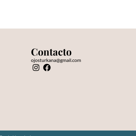
Contacto
s
ojosturkana@gmail.com