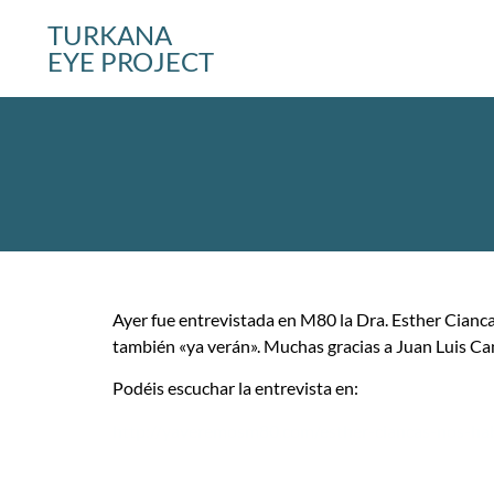
TURKANA
EYE PROJECT
Ayer fue entrevistada en M80 la Dra. Esther Cianc
también «ya verán». Muchas gracias a Juan Luis Cano
Podéis escuchar la entrevista en:
http://yaveremosm80.com/esther-ciancas-nos-hab